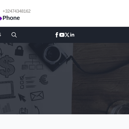
+32474348162
Phone
S
Search
for: