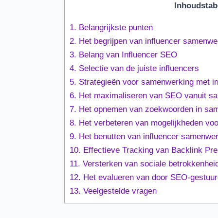
Inhoudstab
1.
Belangrijkste punten
2.
Het begrijpen van influencer samenwe
3.
Belang van Influencer SEO
4.
Selectie van de juiste influencers
5.
Strategieën voor samenwerking met in
6.
Het maximaliseren van SEO vanuit sa
7.
Het opnemen van zoekwoorden in sa
8.
Het verbeteren van mogelijkheden voo
9.
Het benutten van influencer samenwe
10.
Effectieve Tracking van Backlink Pre
11.
Versterken van sociale betrokkenhei
12.
Het evalueren van door SEO-gestuur
13.
Veelgestelde vragen