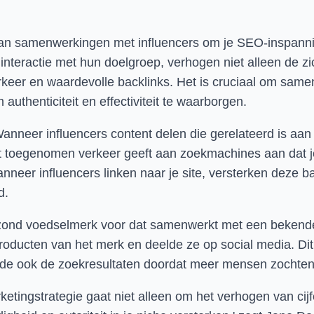
 van samenwerkingen met influencers om je SEO-inspanni
interactie met hun doelgroep, verhogen niet alleen de z
rkeer en waardevolle backlinks. Het is cruciaal om same
uthenticiteit en effectiviteit te waarborgen.
nneer influencers content delen die gerelateerd is aan j
t toegenomen verkeer geeft aan zoekmachines aan dat je
neer influencers linken naar je site, versterken deze back
d.
ezond voedselmerk voor dat samenwerkt met een bekende f
ducten van het merk en deelde ze op social media. Dit le
rde ook de zoekresultaten doordat meer mensen zochten
rketingstrategie gaat niet alleen om het verhogen van cij