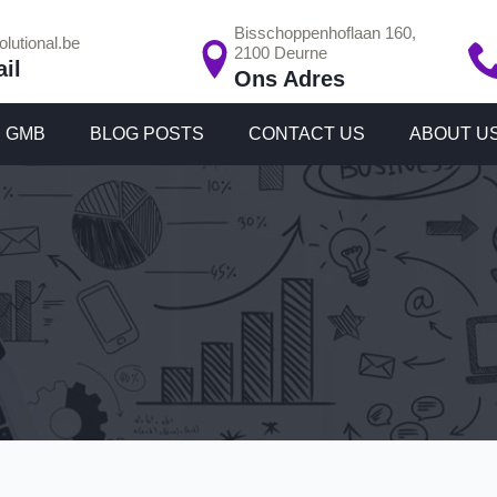
Bisschoppenhoflaan 160,
lutional.be
2100 Deurne
il
Ons Adres
GMB
BLOG POSTS
CONTACT US
ABOUT U